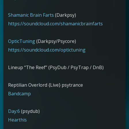
Shamanic Brain Farts
(Darkpsy)
https://soundcloud.com/shamanicbrainfarts
OpticTuning
(Darkpsy/Psycore)
https://soundcloud.com/optictuning
Lineup “The Reef” (PsyDub / PsyTrap / DnB)
Reptilian Overlord {Live} psytrance
Bandcamp
Day:6
(psydub)
Hearthis