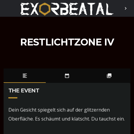
chevron_right
RESTLICHTZONE IV
format_align_left
date_range
photo_library
THE EVENT
Dein Gesicht spiegelt sich auf der glitzernden
Oberfläche. Es schäumt und klatscht. Du tauchst ein.