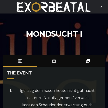
chevron_right
MONDSUCHT I
format_align_left
date_range
photo_library
THE EVENT
Igel sag dem hasen heute nicht gut nacht
lasst eure Nachtlager heut’ verwaist
lasst den Schauder der erwartung euch